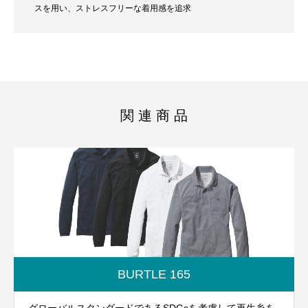
スを用い、ストレスフリーな着用感を追求
関 連 商 品
BURTLE 165