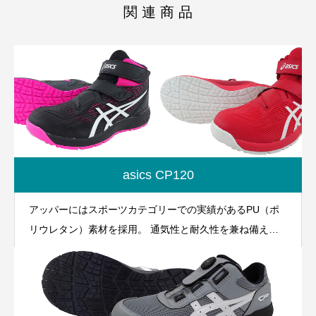
関 連 商 品
asics CP120
アッパーにはスポーツカテゴリーでの実績があるPU（ポ
リウレタン）素材を採用。 通気性と耐久性を兼ね備え
た、ワーキングシューズ「ウィンジョブ」の“新しいカタ
チ”。