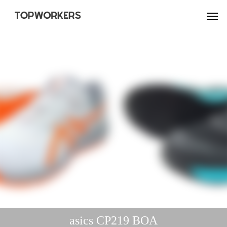
asics CP219 BOA