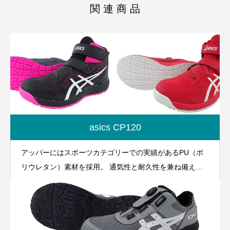
関 連 商 品
asics CP120
アッパーにはスポーツカテゴリーでの実績があるPU（ポ
リウレタン）素材を採用。 通気性と耐久性を兼ね備え
た、ワーキングシューズ「ウィンジョブ」の“新しいカタ
チ”。